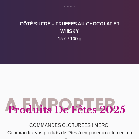
* * * *
CÔTÉ SUCRÉ – TRUFFES AU CHOCOLAT ET
WHISKY
15 € / 100 g
A EMPORTER
Produits De Fêtes 2025
COMMANDES CLOTUREES ! MERCI
Commandez vos produits de fêtes à emporter directement en